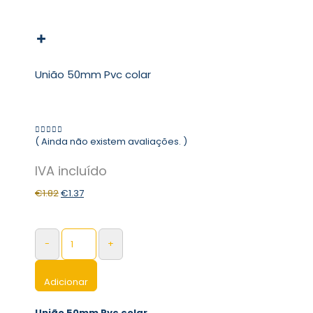
União 50mm Pvc colar
( Ainda não existem avaliações. )
0
out of 5
€
1.82
€
1.37
-
+
Adicionar
União 50mm Pvc colar