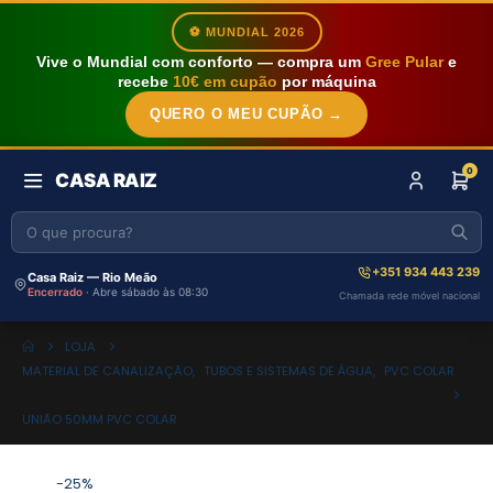
⚽ MUNDIAL 2026
Vive o Mundial com conforto — compra um
Gree Pular
e
recebe
10€ em cupão
por máquina
QUERO O MEU CUPÃO →
0
CASA RAIZ
+351 934 443 239
Casa Raiz — Rio Meão
Encerrado
· Abre sábado às 08:30
Chamada rede móvel nacional
LOJA
MATERIAL DE CANALIZAÇÃO
,
TUBOS E SISTEMAS DE ÁGUA
,
PVC COLAR
UNIÃO 50MM PVC COLAR
-25%