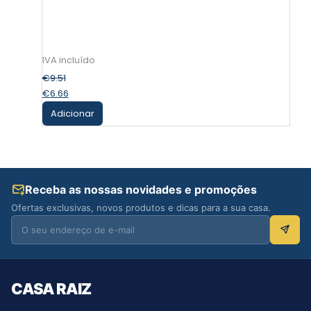
€
9.51
€
6.66
Adicionar
Receba as nossas novidades e promoções
Ofertas exclusivas, novos produtos e dicas para a sua casa.
CASA RAIZ