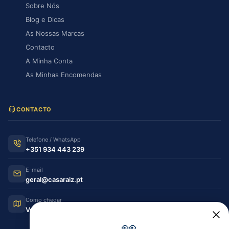
Sobre Nós
Blog e Dicas
As Nossas Marcas
Contacto
A Minha Conta
As Minhas Encomendas
CONTACTO
Telefone / WhatsApp
+351 934 443 239
E-mail
geral@casaraiz.pt
Como chegar
Ver no Google Maps
👀