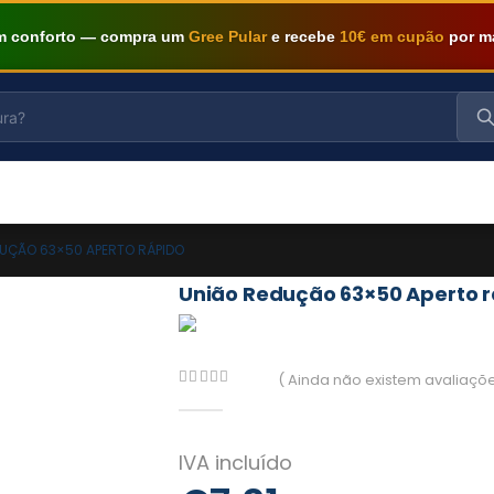
om conforto — compra um
Gree Pular
e recebe
10€ em cupão
por m
DUÇÃO 63×50 APERTO RÁPIDO
União Redução 63×50 Aperto 
( Ainda não existem avaliaçõe
0
out of 5