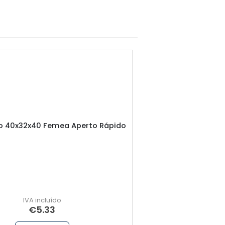
o 40x32x40 Femea Aperto Rápido
Te 25×3/4″x25 
€
5.33