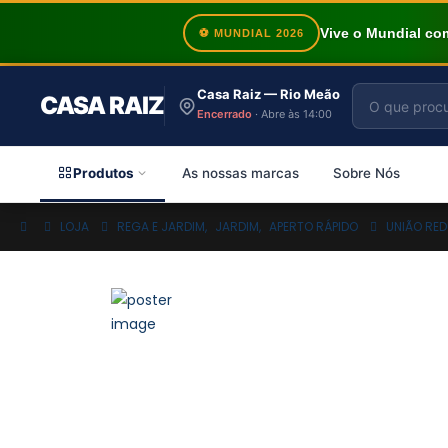
Vive o Mundial c
⚽ MUNDIAL 2026
Casa Raiz — Rio Meão
CASA RAIZ
Encerrado
· Abre às 14:00
Produtos
As nossas marcas
Sobre Nós
LOJA
REGA E JARDIM
,
JARDIM
,
APERTO RÁPIDO
UNIÃO RE