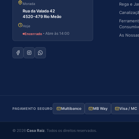
Morada
Rega e Ja
Rua da Valada 42
Canalizaç
4520-479 Rio Meão
Ferrament
Hoje
Consumív
·
Abre às 14:00
Encerrado
As Nossa
Multibanco
MB Way
Visa / MC
PAGAMENTO SEGURO
©
2026
Casa Raiz
. Todos os direitos reservados.