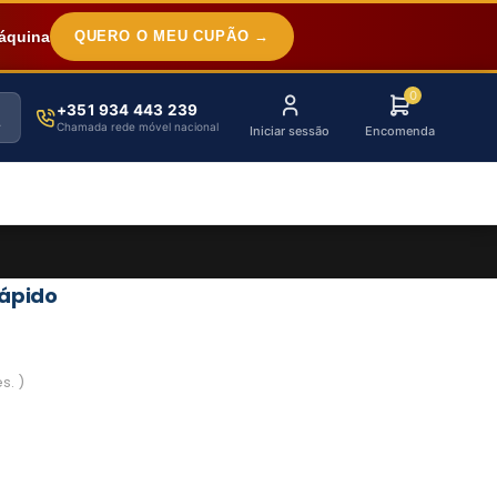
áquina
QUERO O MEU CUPÃO →
0
+351 934 443 239
Chamada rede móvel nacional
Iniciar sessão
Encomenda
rápido
s. )