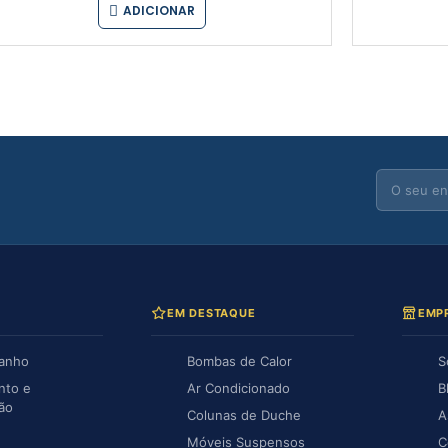
ADICIONAR
EM DESTAQUE
EMP
Banho
Bombas de Calor
S
nto e
Ar Condicionado
B
ção
Colunas de Duche
A
Móveis Suspensos
C