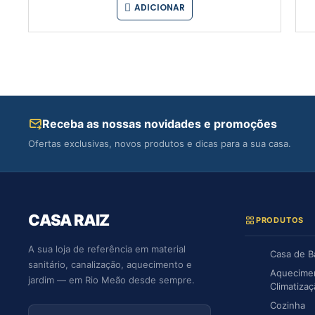
ADICIONAR
Receba as nossas novidades e promoções
Ofertas exclusivas, novos produtos e dicas para a sua casa.
CASA RAIZ
PRODUTOS
A sua loja de referência em material
Casa de 
sanitário, canalização, aquecimento e
Aquecime
jardim — em Rio Meão desde sempre.
Climatiza
Cozinha