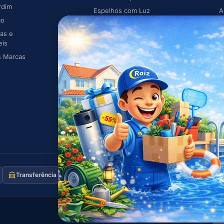
rdim
Espelhos com Luz
A
ão
Piscina
A
as e
Caldeiras
eis
s Marcas
Transferência
Po